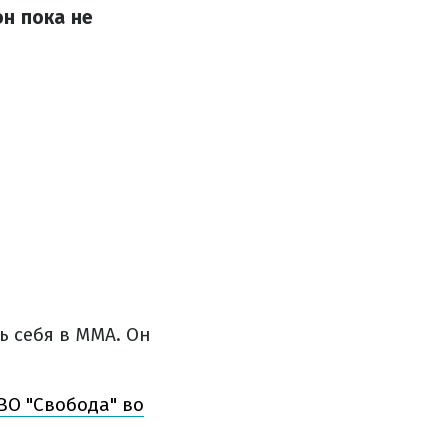
он пока не
 себя в ММА. Он
ВО "Свобода" во