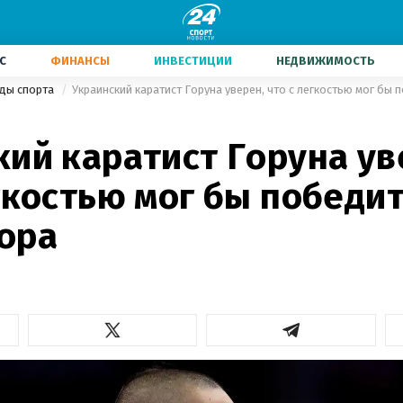
С
ФИНАНСЫ
ИНВЕСТИЦИИ
НЕДВИЖИМОСТЬ
иды спорта
Украинский каратист Горуна уверен, что с легкостью мог бы
ий каратист Горуна ув
гкостью мог бы победи
ора