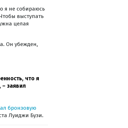
о я не собираюсь
 Чтобы выступать
нужна целая
а. Он убежден,
енность, что я
,
– заявил
вал бронзовую
ста Луиджи Бузи.