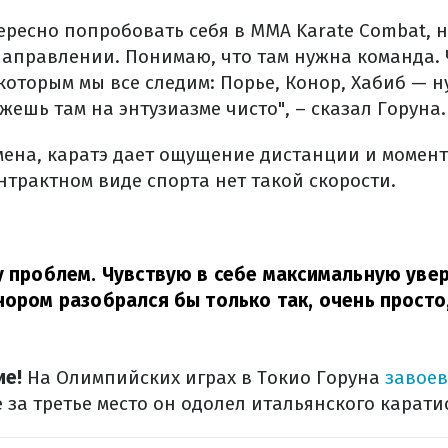
ересно попробовать себя в ММА Karate Combat, н
 направлении. Понимаю, что там нужна команда.
 которым мы все следим: Порье, Конор, Хабиб — 
жешь там на энтузиазме чисто", – сказал Горуна.
мена, каратэ дает ощущение дистанции и момент
нтрактном виде спорта нет такой скорости.
у проблем. Чувствую в себе максимальную увер
нором разобрался бы только так, очень просто
ие!
На Олимпийских играх в Токио Горуна
завое
е за третье место он одолел итальянского карати