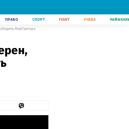
ПРАВО
СПОРТ
FIGHT
УЧЕБА
ЛАЙФХАК
 победить МакГрегора
ерен,
ть