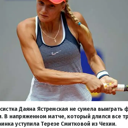
систка Даяна Ястремская не сумела выиграть 
. В напряженном матче, который длился все три
раинка уступила Терезе Смитковой из Чехии.