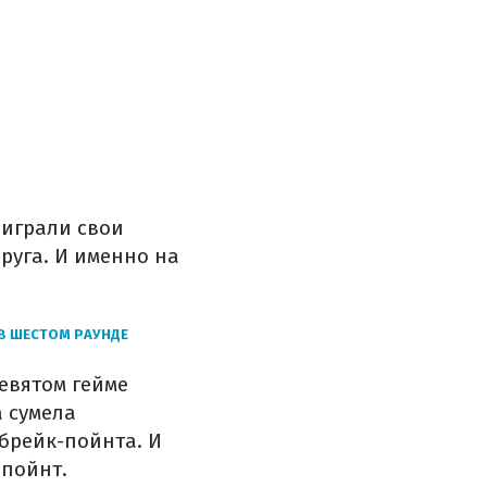
ыиграли свои
руга. И именно на
В ШЕСТОМ РАУНДЕ
девятом гейме
а сумела
 брейк-пойнта. И
-пойнт.