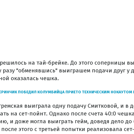
 решилось на тай-брейке. До этого соперницы в
у разу "обменявшись" выиграшем подачи друг у д
ной оказалась чешка.
ЕРИНЧИК ПОБЕДИЛ КОЛУМБИЙЦА ПРИЕТО ТЕХНИЧЕСКИМ НОКАУТОМ 
тремская выиграла одну подачу Смитковой, и в 
ать на сет-пойнт. Однако после счета 40:0 чешк
ю, и доже могла выиграть гейм, доведя дело до
 после этого с третьей попытки реализовала сет