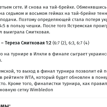
етьем сете. И снова на тай-брейке. Обменявшис
 на седьмом и восьмом геймах на тай-брейке тен
подачи. Поэтому определяющей стала потеря ук
4:5 в пользу чешки. После того Ястремская про
ул выиграла Смитковая.
– Тереза ​​Смитковая 1:2
(6:7 (2), 6:3, 6:7 (4)
то на турнире в Илкли в финале сыграет украин
.
емской, то выход в финал турнира позволит ей п
в рейтинге WTA, который будет обновлен в поне
сто. Кроме того, финалистки турнира, как прави
новную сетку Wimbledon
емы: