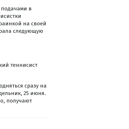
ь подачами в
нисистки
раинкой на своей
играла следующую
ский теннисист
одняться сразу на
дельник, 25 июня.
ло, получают