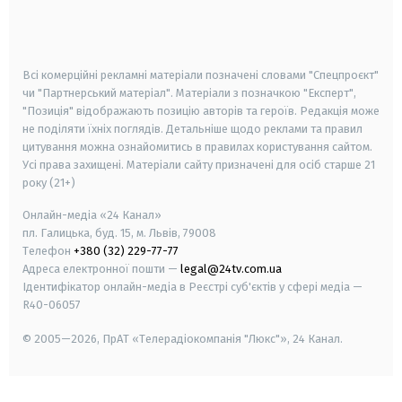
smart tv
samsung smart tv
Всі комерційні рекламні матеріали позначені словами "Спецпроєкт"
чи "Партнерський матеріал". Матеріали з позначкою "Експерт",
"Позиція" відображають позицію авторів та героїв. Редакція може
не поділяти їхніх поглядів. Детальніше щодо реклами та правил
цитування можна ознайомитись в правилах користування сайтом.
Усі права захищені.
Матеріали сайту призначені для осіб старше
21
року (21+)
Онлайн-медіа «24 Канал»
пл. Галицька, буд. 15, м. Львів, 79008
Телефон
+380 (32) 229-77-77
Адреса електронної пошти —
legal@24tv.com.ua
Ідентифікатор онлайн-медіа в Реєстрі суб'єктів у сфері медіа —
R40-06057
© 2005—2026,
ПрАТ «Телерадіокомпанія "Люкс"», 24 Канал.