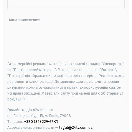
Наши приложения:
android
apple
smart tv
samsung smart tv
Всі комерційні рекламні матеріали позначені словами "Спецпроєкт"
чи "Партнерський матеріал". Матеріали з позначкою "Експерт",
"Позиція" відображають позицію авторів та героїв. Редакція може
не поділяти їхніх поглядів. Детальніше щодо реклами та правил
цитування можна ознайомитись в правилах користування сайтом.
Усі права захищені.
Матеріали сайту призначені для осіб старше
21
року (21+)
Онлайн-медіа «24 Канал»
пл. Галицька, буд. 15, м. Львів, 79008
Телефон
+380 (32) 229-77-77
Адреса електронної пошти —
legal@24tv.com.ua