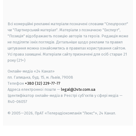
smart tv
samsung smart tv
Всі комерційні рекламні матеріали позначені словами "Спецпроєкт"
чи "Партнерський матеріал". Матеріали з позначкою "Експерт",
"Позиція" відображають позицію авторів та героїв. Редакція може
не поділяти їхніх поглядів. Детальніше щодо реклами та правил
цитування можна ознайомитись в правилах користування сайтом.
Усі права захищені.
Матеріали сайту призначені для осіб старше
21
року (21+)
Онлайн-медіа «24 Канал»
пл. Галицька, буд. 15, м. Львів, 79008
Телефон
+380 (32) 229-77-77
Адреса електронної пошти —
legal@24tv.com.ua
Ідентифікатор онлайн-медіа в Реєстрі суб'єктів у сфері медіа —
R40-06057
© 2005—2026,
ПрАТ «Телерадіокомпанія "Люкс"», 24 Канал.