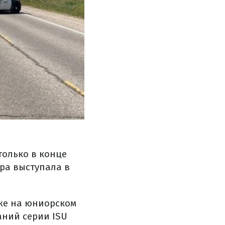
только в конце
дра выступала в
уже на юниорском
аний серии ISU