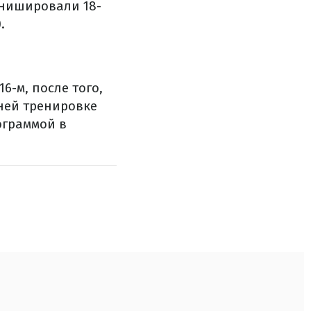
инишировали 18-
.
-м, после того,
нней тренировке
ограммой в