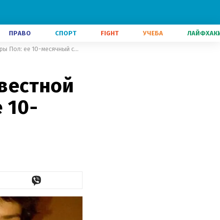
ПРАВО
СПОРТ
FIGHT
УЧЕБА
ЛАЙФХАК
Жуткое ДТП оборвало жизнь известной фигуристки Александры Пол: ее 10-месячный сын чудом выжил
вестной
 10-