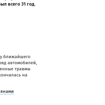
л всего 31 год.
ну ближайшего
ряд автомобилей,
ченные травмы
кончалась на
иянами