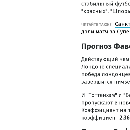
стабильный футбо
"красных". "Шпоры
Санкт
ЧИТАЙТЕ ТАКЖЕ:
дали матч за Суп
Прогноз Фав
Действующий чемп
Лондоне специал
победа лондонце
завершится ничь
И "Тоттенхэм" и "
пропускают в нов
Коэффициент на т
коэффициент
2,36