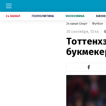
24 КАНАЛ
ГЕОПОЛИТИКА
ЭКОНОМИКА
БИЗНЕ
24 канал Спорт
Футбол
30 сентября,
13:44
Тоттенхэ
букмеке