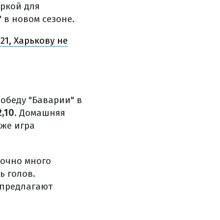
еркой для
 в новом сезоне.
1, Харькову не
обеду "Баварии" в
2,10
. Домашняя
 же игра
точно много
ь голов.
 предлагают