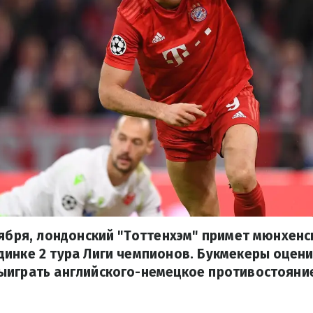
тября, лондонский "Тоттенхэм" примет мюнхен
инке 2 тура Лиги чемпионов. Букмекеры оценил
ыиграть английского-немецкое противостояни