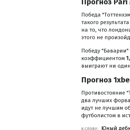
Прогноз Pari
Победа "Тоттенхэ
такого результат
на то, что лондо
этого не произойд
Победу "Баварии" 
коэффициентом
1
выиграют ни один
Прогноз 1xbe
Противостояние "Т
два лучших форва
идут не лучшим об
футболистом в ист
Юный дебют
К СЛОВУ: