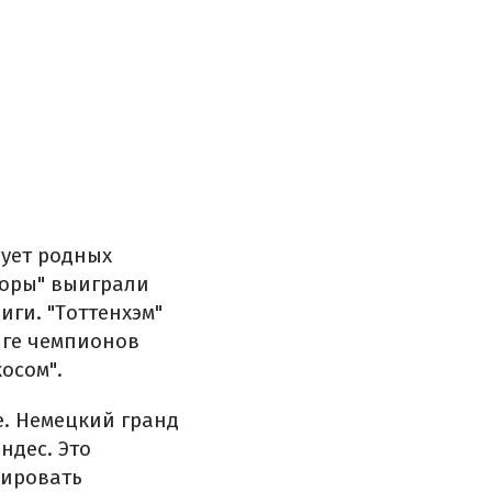
дует родных
поры" выиграли
иги. "Тоттенхэм"
иге чемпионов
осом".
е. Немецкий гранд
ндес. Это
рировать