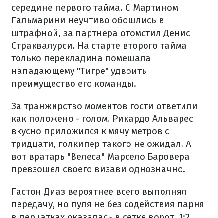
середине первого тайма. С Мартином
Гальмарини неучтиво обошлись в
штрафной, за партнера отомстил Денис
Страквалурси. На старте второго тайма
только перекладина помешала
нападающему "Тигре" удвоить
преимущество его команды.
За транжирство моментов гости ответили
как положено - голом. Рикардо Альварес
вкусно приложился к мячу метров с
тридцати, голкипер такого не ожидал. А
вот вратарь "Велеса" Марсело Баровера
превзошел своего визави однозначно.
Гастон Диаз вероятнее всего выполнял
передачу, но пуля не без содействия парня
в перчатках оказалась в сетке ворот. 1:2,