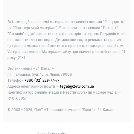
smart tv
samsung smart tv
Всі комерційні рекламні матеріали позначені словами "Спецпроєкт"
чи "Партнерський матеріал". Матеріали з позначкою "Експерт",
"Позиція" відображають позицію авторів та героїв. Редакція може
не поділяти їхніх поглядів. Детальніше щодо реклами та правил
цитування можна ознайомитись в правилах користування сайтом.
Усі права захищені.
Матеріали сайту призначені для осіб старше
21
року (21+)
Онлайн-медіа «24 Канал»
пл. Галицька, буд. 15, м. Львів, 79008
Телефон
+380 (32) 229-77-77
Адреса електронної пошти —
legal@24tv.com.ua
Ідентифікатор онлайн-медіа в Реєстрі суб'єктів у сфері медіа —
R40-06057
© 2005—2026,
ПрАТ «Телерадіокомпанія "Люкс"», 24 Канал.
Разработка сайта
-