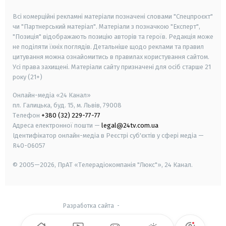
smart tv
samsung smart tv
Всі комерційні рекламні матеріали позначені словами "Спецпроєкт"
чи "Партнерський матеріал". Матеріали з позначкою "Експерт",
"Позиція" відображають позицію авторів та героїв. Редакція може
не поділяти їхніх поглядів. Детальніше щодо реклами та правил
цитування можна ознайомитись в правилах користування сайтом.
Усі права захищені.
Матеріали сайту призначені для осіб старше
21
року (21+)
Онлайн-медіа «24 Канал»
пл. Галицька, буд. 15, м. Львів, 79008
Телефон
+380 (32) 229-77-77
Адреса електронної пошти —
legal@24tv.com.ua
Ідентифікатор онлайн-медіа в Реєстрі суб'єктів у сфері медіа —
R40-06057
© 2005—2026,
ПрАТ «Телерадіокомпанія "Люкс"», 24 Канал.
Разработка сайта
-