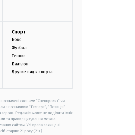
т
Спорт
Бокс
Футбол
Теннис
Биатлон
Другие виды спорта
и позначені словами "Спецпроєкт" чи
ли з позначкою "Експерт", "Позиція"
героїв. Редакція може не поділяти їхніх
ами та правил цитування можна
вання сайтом. Усі права захищені.
осіб старше
21 року (21+)