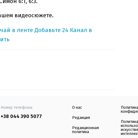
имон 6:1, 6:3.
ашем видеосюжете.
учай в ленте
Добавьте 24 Канал в
ить
Номер телефона:
О нас
Политик
конфиде
+38 044 390 5077
Редакция
Политик
использ
Редакционная
искусств
политика
интеллек