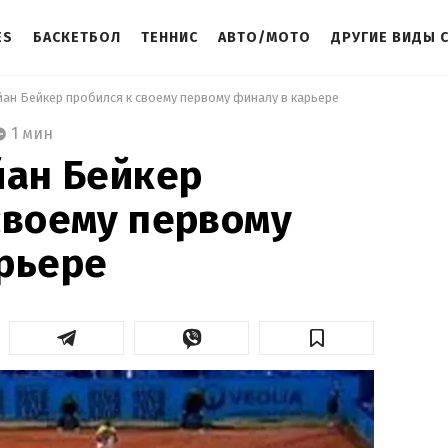
ES
БАСКЕТБОЛ
ТЕННИС
АВТО/МОТО
ДРУГИЕ ВИДЫ 
йан Бейкер пробился к своему первому финалу в карьере 
1 мин
йан Бейкер
своему первому
рьере