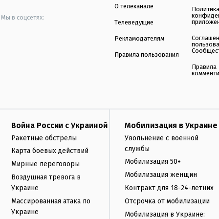
О телеканале
Политик
конфиде
Мы в соцсетях:
приложе
Телеведущие
Соглаше
Рекламодателям
пользов
Сообщес
Правила пользования
Правила
коммент
Война России с Украиной
Мобилизация в Украине
Ракетные обстрелы
Увольнение с военной
службы
Карта боевых действий
Мобилизация 50+
Мирные переговоры
Мобилизация женщин
Воздушная тревога в
Украине
Контракт для 18-24-летних
Массированная атака по
Отсрочка от мобилизации
Украине
Мобилизация в Украине: