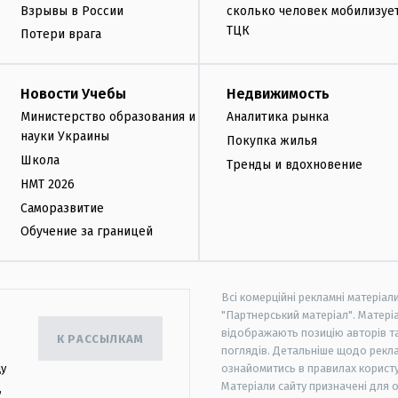
Взрывы в России
сколько человек мобилизуе
ТЦК
Потери врага
Новости Учебы
Недвижимость
Министерство образования и
Аналитика рынка
науки Украины
Покупка жилья
Школа
Тренды и вдохновение
НМТ 2026
Саморазвитие
Обучение за границей
Всі комерційні рекламні матеріал
"Партнерський матеріал". Матеріа
відображають позицію авторів та 
К РАССЫЛКАМ
поглядів. Детальніше щодо рекл
цу
ознайомитись в правилах користу
Матеріали сайту призначені для 
,