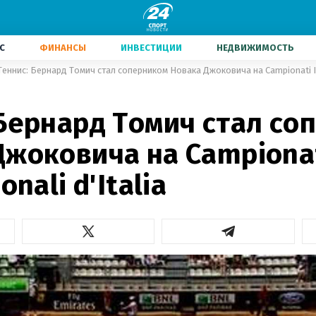
С
ФИНАНСЫ
ИНВЕСТИЦИИ
НЕДВИЖИМОСТЬ
Теннис: Бернард Томич стал соперником Новака Джоковича на Campionati Int
 Бернард Томич стал со
Джоковича на Campiona
onali d'Italia