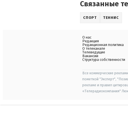
Связанные т
СПОРТ
ТЕННИС
О нас
Редакция
Редакционная политика
О телеканале
Телеведущие
Вакансии
Структура собственности
Все коммерческие рекламн
пометкой "Эксперт", "Поз
рекламе и правил цитиров
«Телерадиокомпания" Люкс