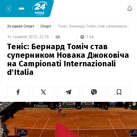
24 канал Спорт
Спорт
 Теніс: Бернард Томіч став суперником Новака Джоковіча на Campionati Internazionali d'Italia 
1 хв
14 травня 2012,
22:16
Теніс: Бернард Томіч став
суперником Новака Джоковіча
на Campionati Internazionali
d'Italia