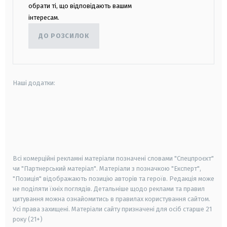
обрати ті, що відповідають вашим
інтересам.
ДО РОЗСИЛОК
Наші додатки:
android
apple
smart tv
samsung smart tv
Всі комерційні рекламні матеріали позначені словами "Спецпроєкт"
чи "Партнерський матеріал". Матеріали з позначкою "Експерт",
"Позиція" відображають позицію авторів та героїв. Редакція може
не поділяти їхніх поглядів. Детальніше щодо реклами та правил
цитування можна ознайомитись в правилах користування сайтом.
Усі права захищені.
Матеріали сайту призначені для осіб старше
21
року (21+)