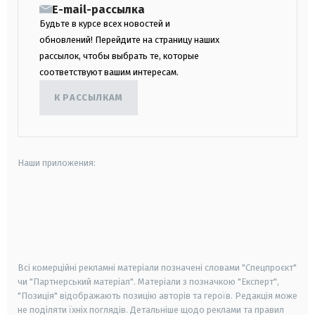
E-mail-рассылка
Будьте в курсе всех новостей и
обновлений! Перейдите на страницу наших
рассылок, чтобы выбрать те, которые
соответствуют вашим интересам.
К РАССЫЛКАМ
Наши приложения:
android
apple
smart tv
samsung smart tv
Всі комерційні рекламні матеріали позначені словами "Спецпроєкт"
чи "Партнерський матеріал". Матеріали з позначкою "Експерт",
"Позиція" відображають позицію авторів та героїв. Редакція може
не поділяти їхніх поглядів. Детальніше щодо реклами та правил