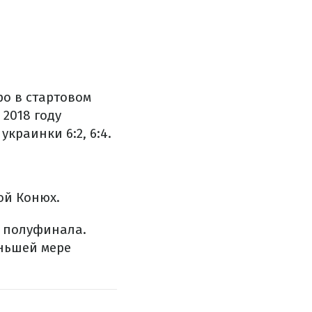
о в стартовом
2018 году
краинки 6:2, 6:4.
ой Конюх.
о полуфинала.
еньшей мере