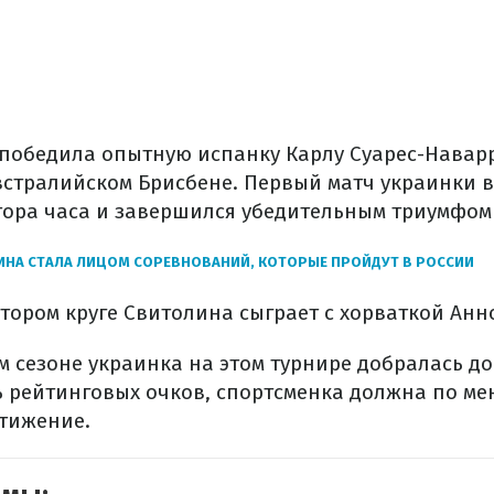
победила опытную испанку Карлу Суарес-Наварр
встралийском Брисбене. Первый матч украинки в 
ора часа и завершился убедительным триумфом у
НА СТАЛА ЛИЦОМ СОРЕВНОВАНИЙ, КОТОРЫЕ ПРОЙДУТ В РОССИИ
втором круге Свитолина сыграет с хорваткой Анн
м сезоне украинка на этом турнире добралась д
ь рейтинговых очков, спортсменка должна по м
стижение.