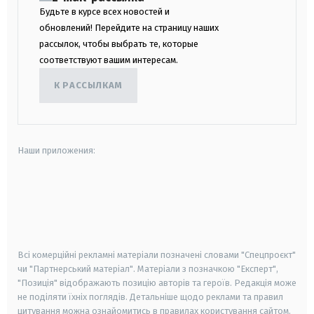
Будьте в курсе всех новостей и
обновлений! Перейдите на страницу наших
рассылок, чтобы выбрать те, которые
соответствуют вашим интересам.
К РАССЫЛКАМ
Наши приложения:
android
apple
smart tv
samsung smart tv
Всі комерційні рекламні матеріали позначені словами "Спецпроєкт"
чи "Партнерський матеріал". Матеріали з позначкою "Експерт",
"Позиція" відображають позицію авторів та героїв. Редакція може
не поділяти їхніх поглядів. Детальніше щодо реклами та правил
цитування можна ознайомитись в правилах користування сайтом.