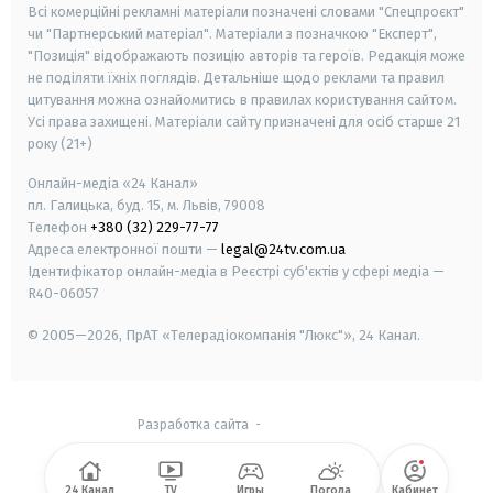
Всі комерційні рекламні матеріали позначені словами "Спецпроєкт"
чи "Партнерський матеріал". Матеріали з позначкою "Експерт",
"Позиція" відображають позицію авторів та героїв. Редакція може
не поділяти їхніх поглядів. Детальніше щодо реклами та правил
цитування можна ознайомитись в правилах користування сайтом.
Усі права захищені.
Матеріали сайту призначені для осіб старше
21
року (21+)
Онлайн-медіа «24 Канал»
пл. Галицька, буд. 15, м. Львів, 79008
Телефон
+380 (32) 229-77-77
Адреса електронної пошти —
legal@24tv.com.ua
Ідентифікатор онлайн-медіа в Реєстрі суб'єктів у сфері медіа —
R40-06057
© 2005—2026,
ПрАТ «Телерадіокомпанія "Люкс"», 24 Канал.
Разработка сайта
-
24 Канал
TV
Игры
Погода
Кабинет