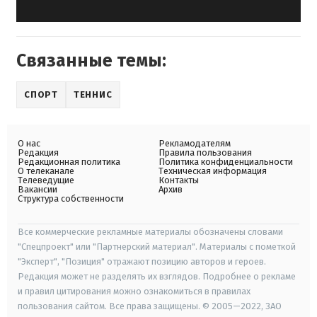
Связанные темы:
СПОРТ
ТЕННИС
О нас
Рекламодателям
Редакция
Правила пользования
Редакционная политика
Политика конфиденциальности
О телеканале
Техническая информация
Телеведущие
Контакты
Вакансии
Архив
Структура собственности
Все коммерческие рекламные материалы обозначены словами
"Спецпроект" или "Партнерский материал". Материалы с пометкой
"Эксперт", "Позиция" отражают позицию авторов и героев.
Редакция может не разделять их взглядов. Подробнее о рекламе
и правил цитирования можно ознакомиться в правилах
пользования сайтом. Все права защищены. © 2005—2022, ЗАО