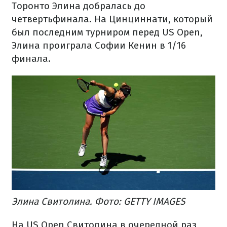
Торонто Элина добралась до
четвертьфинала. На Цинциннати, который
был последним турниром перед US Open,
Элина проиграла Софии Кенин в 1/16
финала.
Элина Свитолина. Фото: GETTY IMAGES
На US Open Свитолина в очередной раз