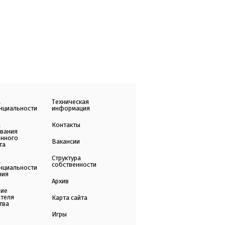
а
Техническая
нциальности
информация
а
Контакты
ования
енного
Вакансии
та
Структура
а
собственности
нциальности
ния
Архив
ние
ателя
Карта сайта
тва
Игры