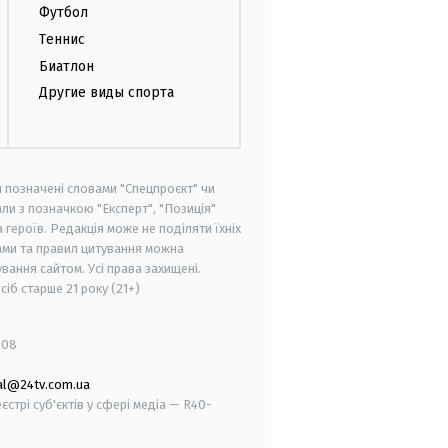
Футбол
Теннис
Биатлон
Другие виды спорта
и позначені словами "Спецпроєкт" чи
ли з позначкою "Експерт", "Позиція"
героїв. Редакція може не поділяти їхніх
ами та правил цитування можна
вання сайтом. Усі права захищені.
осіб старше
21 року (21+)
008
al@24tv.com.ua
стрі суб'єктів у сфері медіа — R40-