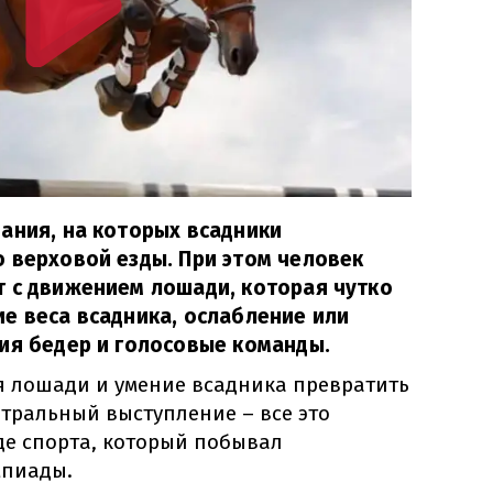
ания, на которых всадники
 верховой езды. При этом человек
т с движением лошади, которая чутко
е веса всадника, ослабление или
ия бедер и голосовые команды.
я лошади и умение всадника превратить
тральный выступление – все это
де спорта, который побывал
мпиады.