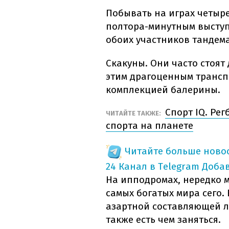
Побывать на играх четыр
полтора-минутным выступ
обоих участников тандема
Скакуны. Они часто стоят
этим драгоценным трансп
комплекцией балерины.
Спорт IQ. Ре
ЧИТАЙТЕ ТАКЖЕ:
спорта на планете
Читайте больше новос
24 Канал в Telegram
Доба
На ипподромах, нередко 
самых богатых мира сего.
азартной составляющей л
также есть чем заняться.