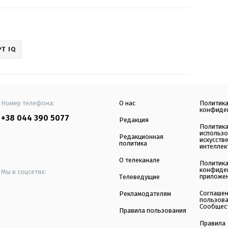
Т IQ
Номер телефона:
О нас
Политик
конфиде
+38 044 390 5077
Редакция
Политик
использ
Редакционная
искусств
политика
интеллек
О телеканале
Политик
конфиде
Мы в соцсетях:
приложе
Телеведущие
Соглаше
Рекламодателям
пользов
Сообщес
Правила пользования
Правила