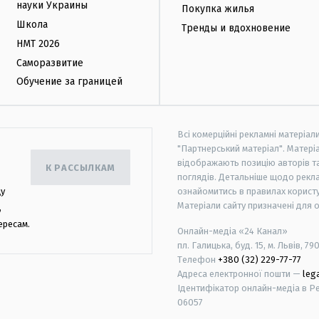
науки Украины
Покупка жилья
Школа
Тренды и вдохновение
НМТ 2026
Саморазвитие
Обучение за границей
Всі комерційні рекламні матеріал
"Партнерський матеріал". Матеріа
відображають позицію авторів та 
К РАССЫЛКАМ
поглядів. Детальніше щодо рекл
цу
ознайомитись в правилах користу
Матеріали сайту призначені для 
,
ересам.
Онлайн-медіа «24 Канал»
пл. Галицька, буд. 15, м. Львів, 79
Телефон
+380 (32) 229-77-77
Адреса електронної пошти —
leg
Ідентифікатор онлайн-медіа в Реє
06057