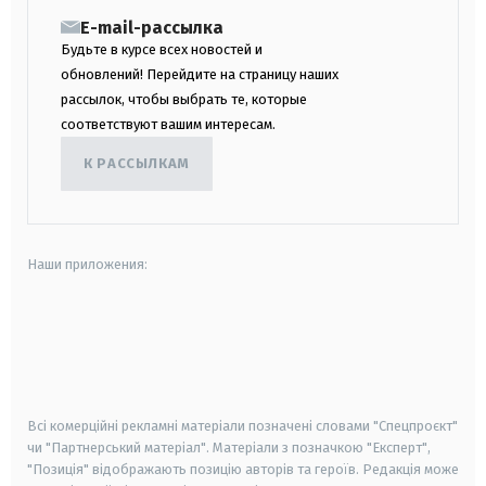
E-mail-рассылка
Будьте в курсе всех новостей и
обновлений! Перейдите на страницу наших
рассылок, чтобы выбрать те, которые
соответствуют вашим интересам.
К РАССЫЛКАМ
Наши приложения:
android
apple
smart tv
samsung smart tv
Всі комерційні рекламні матеріали позначені словами "Спецпроєкт"
чи "Партнерський матеріал". Матеріали з позначкою "Експерт",
"Позиція" відображають позицію авторів та героїв. Редакція може