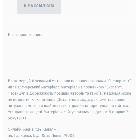
К РАССЫЛКАМ
Наши приложения:
android
apple
smart tv
samsung smart tv
Всі комерційні рекламні матеріали позначені словами "Спецпроєкт"
чи "Партнерський матеріал". Матеріали з позначкою "Експерт",
"Позиція" відображають позицію авторів та героїв. Редакція може
не поділяти їхніх поглядів. Детальніше щодо реклами та правил
цитування можна ознайомитись в правилах користування сайтом.
Усі права захищені.
Матеріали сайту призначені для осіб старше
21
року (21+)
Онлайн-медіа «24 Канал»
пл. Галицька, буд. 15, м. Львів, 79008