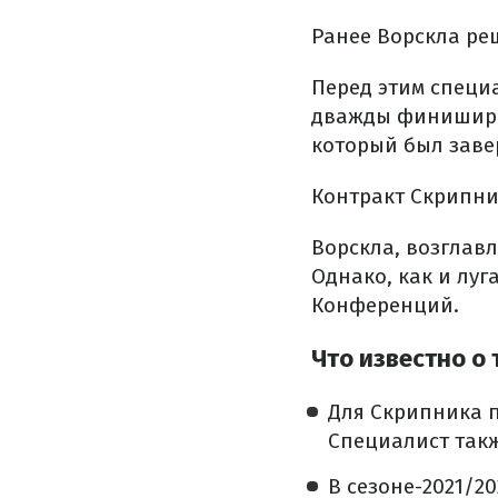
Ранее Ворскла ре
Перед этим специа
дважды финиширов
который был заве
Контракт Скрипни
Ворскла, возглав
Однако, как и луг
Конференций.
Что известно о
Для Скрипника п
Специалист такж
В сезоне-2021/2