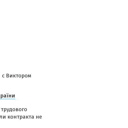
 с Виктором
країни
 трудового
ли контракта не