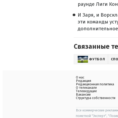
раунде Лиги Кон
И Заря, и Ворск
эти команды уст
дополнительное
Связанные т
ФУТБОЛ
СП
О нас
Редакция
Редакционная политика
О телеканале
Телеведущие
Вакансии
Структура собственности
Все коммерческие рекламн
пометкой "Эксперт", "Поз