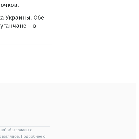
 очков.
ка Украины. Обе
уганчане – в
ал". Материалы с
х взглядов. Подробнее о