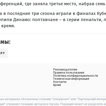
ференций, где заняла третье место, набрав семь
ла в последние три сезона играли в финалах Куб
упили Динамо: полтавчане – в серии пенальти, л
 время.
емы:
ОРТ
Рекламодателям
Правила пользования
Политика конфиденциальности
Техническая информация
Контакты
Архив
ые материалы обозначены словами "Спецпроект" или "Партнерский матери
иция" отражают позицию авторов и героев. Редакция может не разделять и