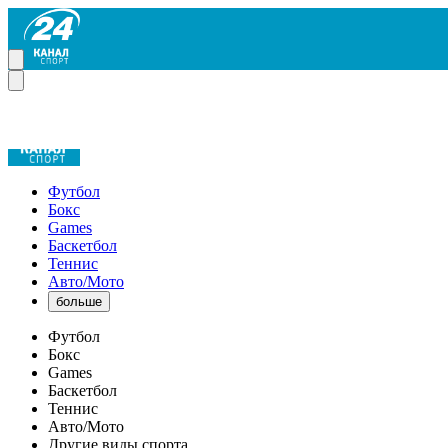
Футбол
Бокс
Games
Баскетбол
Теннис
Авто/Мото
больше
Футбол
Бокс
Games
Баскетбол
Теннис
Авто/Мото
Другие виды спорта