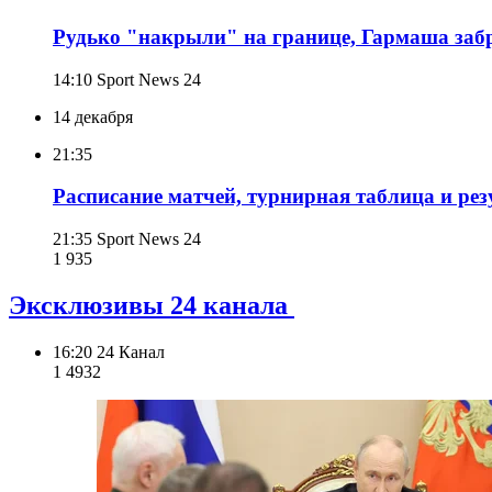
Рудько "накрыли" на границе, Гармаша заб
14:10
Sport News 24
14 декабря
21:35
Расписание матчей, турнирная таблица и рез
21:35
Sport News 24
1 935
Эксклюзивы 24 канала
16:20
24 Канал
1 493
2