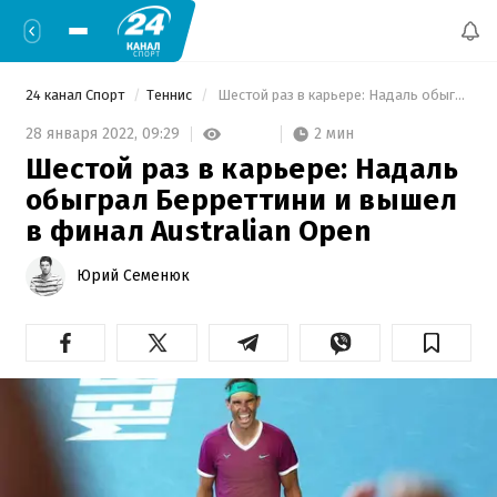
24 канал Спорт
Теннис
 Шестой раз в карьере: Надаль обыграл Берреттини и вышел в финал Australian Open 
2 мин
28 января 2022,
09:29
Шестой раз в карьере: Надаль
обыграл Берреттини и вышел
в финал Australian Open
Юрий Семенюк