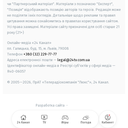
чи "Партнерський матеріал". Матеріали з позначкою "Експерт",
"Позиція" відображають позицію авторів та героїв. Редакція може
не поділяти їхніх поглядів. Детальніше щодо реклами та правил
цитування можна ознайомитись в правилах користування сайтом.
Усі права захищені.
Матеріали сайту призначені для осіб старше
21
року (21+)
Онлайн-медіа «24 Канал»
пл. Галицька, буд. 15, м. Львів, 79008
Телефон
+380 (32) 229-77-77
Адреса електронної пошти —
legal@24tv.com.ua
Ідентифікатор онлайн-медіа в Реєстрі суб'єктів у сфері медіа —
R40-06057
© 2005—2026,
ПрАТ «Телерадіокомпанія "Люкс"», 24 Канал.
Разработка сайта
-
24 Канал
TV
Игры
Погода
Кабинет