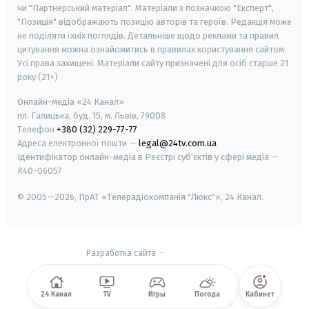
чи "Партнерський матеріал". Матеріали з позначкою "Експерт",
"Позиція" відображають позицію авторів та героїв. Редакція може
не поділяти їхніх поглядів. Детальніше щодо реклами та правил
цитування можна ознайомитись в правилах користування сайтом.
Усі права захищені.
Матеріали сайту призначені для осіб старше
21
року (21+)
Онлайн-медіа «24 Канал»
пл. Галицька, буд. 15, м. Львів, 79008
Телефон
+380 (32) 229-77-77
Адреса електронної пошти —
legal@24tv.com.ua
Ідентифікатор онлайн-медіа в Реєстрі суб'єктів у сфері медіа —
R40-06057
© 2005—2026,
ПрАТ «Телерадіокомпанія "Люкс"», 24 Канал.
Разработка сайта
-
24 Канал
TV
Игры
Погода
Кабинет