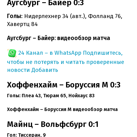
Аугсбург – Байер 0:3
Голы
: Нидерлехнер 34 (авт.), Фолланд 76,
Хавертц 84
Аугсбург – Байер: видеообзор матча
24 Канал – в WhatsApp
Подпишитесь,
чтобы не потерять и читать проверенные
новости
Добавить
Хоффенхайм – Боруссия М 0:3
Голы:
Плеа 43, Тюрам 65, Нойхаус 83
Хоффенхайм – Боруссия М видеообзор матча
Майнц – Вольфсбург 0:1
Гол:
Тиссеран, 9