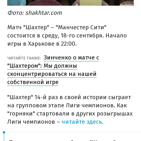
Фото: shakhtar.com
Матч "Шахтер" – "Манчестер Сити"
состоится в среду, 18-го сентября. Начало
игры в Харькове в 22:00.
Зинченко о матче с
ЧИТАЙТЕ ТАКЖЕ:
"Шахтером": Мы должны
сконцентрироваться на нашей
собственной игре
"Шахтер" 14-й раз в своей истории сыграет
на групповом этапе Лиги чемпионов. Как
"горняки" стартовали в других розыгрышах
Лиги чемпионов –
читайте здесь.