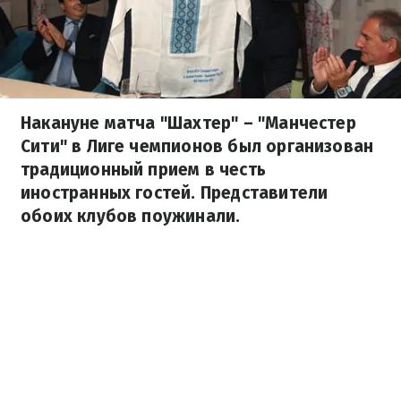
Накануне матча "Шахтер" – "Манчестер
Сити" в Лиге чемпионов был организован
традиционный прием в честь
иностранных гостей. Представители
обоих клубов поужинали.