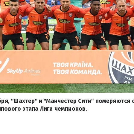
ября, "Шахтер" и "Манчестер Сити" померяются 
ппового этапа Лиги чемпионов.