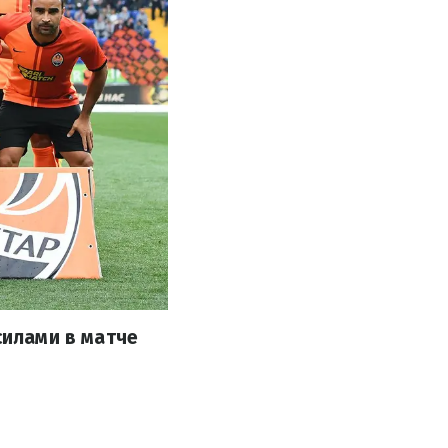
силами в матче