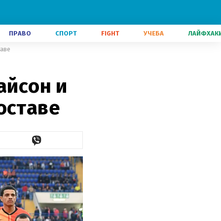
ПРАВО
СПОРТ
FIGHT
УЧЕБА
ЛАЙФХАК
таве
айсон и
оставе