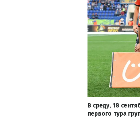
В среду, 18 сент
первого тура гру