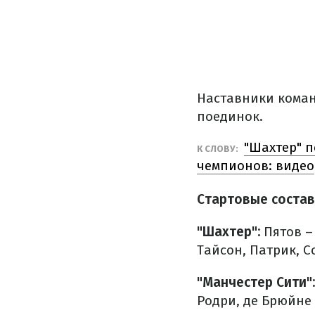
Наставники коман
поединок.
"Шахтер" п
К СЛОВУ:
чемпионов: видео
Стартовые состав
"Шахтер":
Пятов –
Тайсон, Патрик, С
"Манчестер Сити":
Родри, де Брюйне 