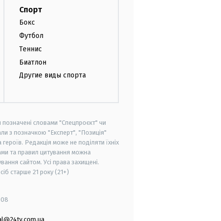
Спорт
Бокс
Футбол
Теннис
Биатлон
Другие виды спорта
и позначені словами "Спецпроєкт" чи
ли з позначкою "Експерт", "Позиція"
героїв. Редакція може не поділяти їхніх
ами та правил цитування можна
вання сайтом. Усі права захищені.
осіб старше
21 року (21+)
008
al@24tv.com.ua