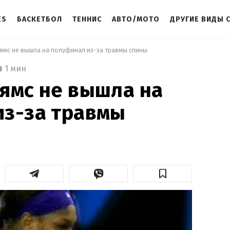
ES
БАСКЕТБОЛ
ТЕННИС
АВТО/МОТО
ДРУГИЕ ВИДЫ 
ьямс не вышла на полуфинал из-за травмы спины 
1 мин
ямс не вышла на
из-за травмы