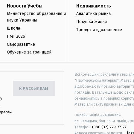
Новости Учебы
Недвижимость
Министерство образования и
Аналитика рынка
науки Украины
Покупка жилья
Школа
Тренды и вдохновение
НМТ 2026
Саморазвитие
Обучение за границей
Всі комерційні рекламні матеріал
"Партнерський матеріал". Матеріа
відображають позицію авторів та 
К РАССЫЛКАМ
поглядів. Детальніше щодо рекл
цу
ознайомитись в правилах користу
Матеріали сайту призначені для 
,
ересам.
Онлайн-медіа «24 Канал»
пл. Галицька, буд. 15, м. Львів, 79
Телефон
+380 (32) 229-77-77
Адреса електронної пошти —
leg