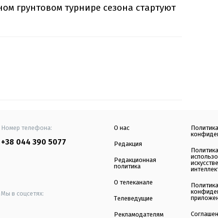
ном грунтовом турнире сезона стартуют
Номер телефона:
О нас
Политик
конфиде
+38 044 390 5077
Редакция
Политик
использ
Редакционная
искусств
политика
интеллек
О телеканале
Политик
конфиде
Мы в соцсетях:
приложе
Телеведущие
Соглаше
Рекламодателям