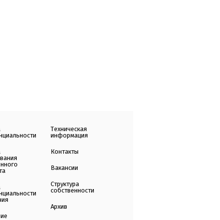
а
Техническая
нциальности
информация
а
Контакты
ования
енного
Вакансии
та
Структура
а
собственности
нциальности
ния
Архив
ние