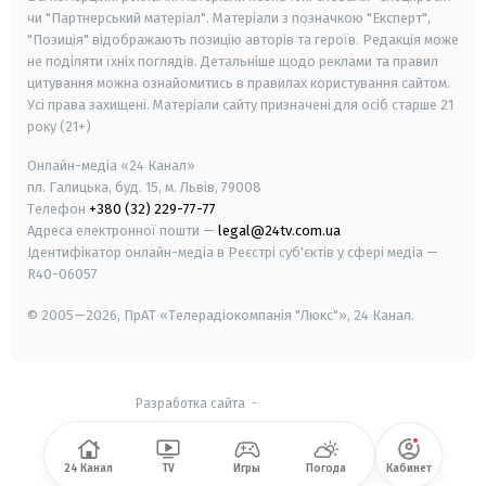
чи "Партнерський матеріал". Матеріали з позначкою "Експерт",
"Позиція" відображають позицію авторів та героїв. Редакція може
не поділяти їхніх поглядів. Детальніше щодо реклами та правил
цитування можна ознайомитись в правилах користування сайтом.
Усі права захищені.
Матеріали сайту призначені для осіб старше
21
року (21+)
Онлайн-медіа «24 Канал»
пл. Галицька, буд. 15, м. Львів, 79008
Телефон
+380 (32) 229-77-77
Адреса електронної пошти —
legal@24tv.com.ua
Ідентифікатор онлайн-медіа в Реєстрі суб'єктів у сфері медіа —
R40-06057
© 2005—2026,
ПрАТ «Телерадіокомпанія "Люкс"», 24 Канал.
Разработка сайта
-
24 Канал
TV
Игры
Погода
Кабинет