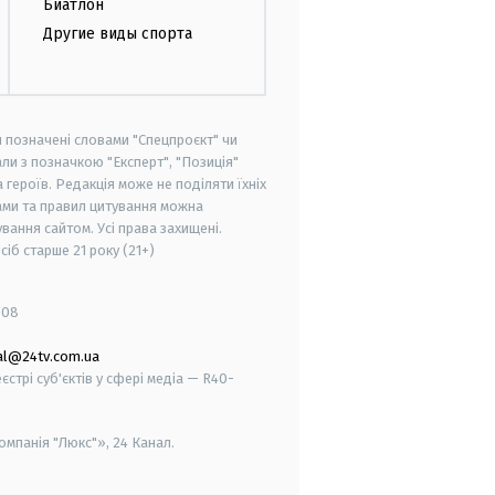
Биатлон
Другие виды спорта
и позначені словами "Спецпроєкт" чи
ли з позначкою "Експерт", "Позиція"
героїв. Редакція може не поділяти їхніх
ами та правил цитування можна
вання сайтом. Усі права захищені.
осіб старше
21 року (21+)
008
al@24tv.com.ua
стрі суб'єктів у сфері медіа — R40-
мпанія "Люкс"», 24 Канал.