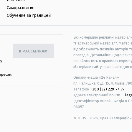
Саморазвитие
Обучение за границей
Всі комерційні рекламні матеріал
"Партнерський матеріал". Матеріа
відображають позицію авторів та 
К РАССЫЛКАМ
поглядів. Детальніше щодо рекл
цу
ознайомитись в правилах користу
Матеріали сайту призначені для 
,
ересам.
Онлайн-медіа «24 Канал»
пл. Галицька, буд. 15, м. Львів, 79
Телефон
+380 (32) 229-77-77
Адреса електронної пошти —
leg
Ідентифікатор онлайн-медіа в Реє
06057
© 2005—2026,
ПрАТ «Телерадіоко