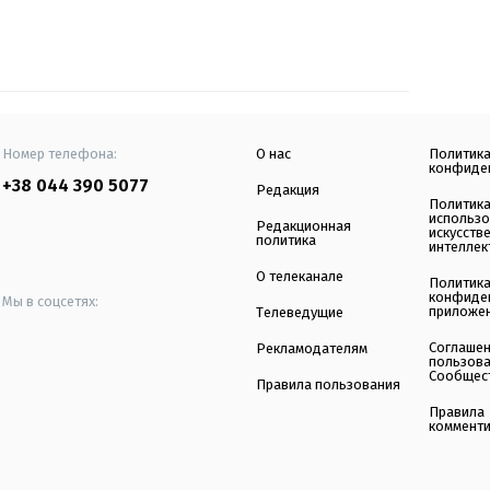
Номер телефона:
О нас
Политик
конфиде
+38 044 390 5077
Редакция
Политик
использ
Редакционная
искусств
политика
интеллек
О телеканале
Политик
конфиде
Мы в соцсетях:
приложе
Телеведущие
Соглаше
Рекламодателям
пользов
Сообщес
Правила пользования
Правила
коммент