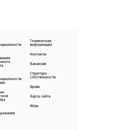
а
Техническая
нциальности
информация
а
Контакты
ования
енного
Вакансии
та
Структура
а
собственности
нциальности
ния
Архив
ние
ателя
Карта сайта
тва
Игры
ирования