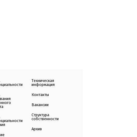
а
Техническая
нциальности
информация
а
Контакты
ования
енного
Вакансии
та
Структура
а
собственности
нциальности
ния
Архив
ние