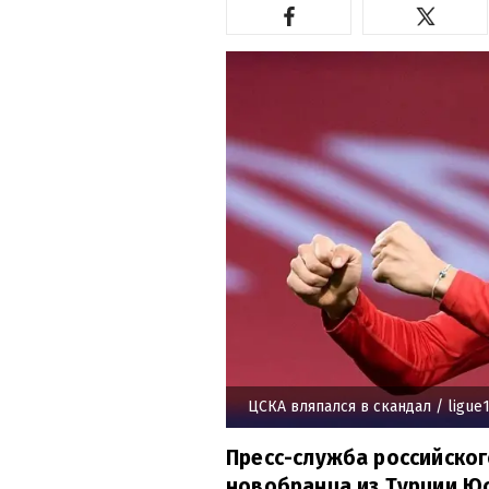
ЦСКА вляпался в скандал
/ ligue
Пресс-служба российско
новобранца из Турции Юс