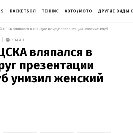
ES
БАСКЕТБОЛ
ТЕННИС
АВТО/МОТО
ДРУГИЕ ВИДЫ 
 Российский ЦСКА вляпался в скандал вокруг презентации новичка: клуб унизил женский пол 
2 мин
ЦСКА вляпался в
руг презентации
уб унизил женский