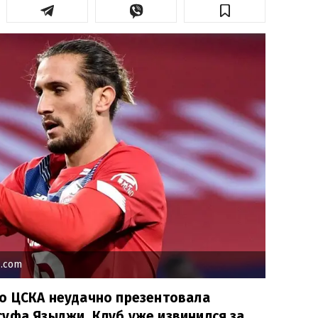
1.com
го ЦСКА неудачно презентовала
уфа Языджи. Клуб уже извинился за