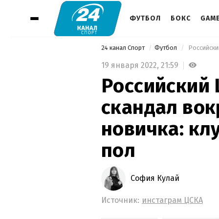
ФУТБОЛ
БОКС
GAM
24 канал Спорт
Футбол
19 января 2022,
21:59
Российский 
скандал вок
новичка: кл
пол
София Кулай
Источник:
инстаграм ЦСКА