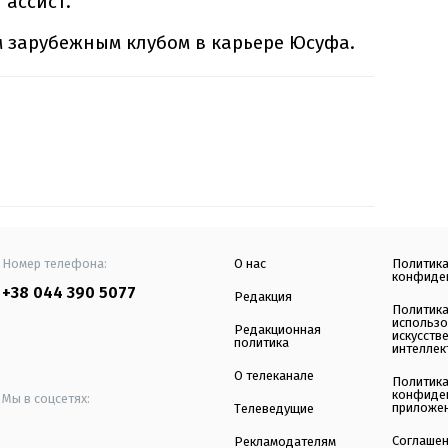
 ассист.
 зарубежным клубом в карьере Юсуфа.
Номер телефона:
О нас
Политик
конфиде
+38 044 390 5077
Редакция
Политик
использ
Редакционная
искусств
политика
интеллек
О телеканале
Политик
конфиде
Мы в соцсетях:
приложе
Телеведущие
Соглаше
Рекламодателям