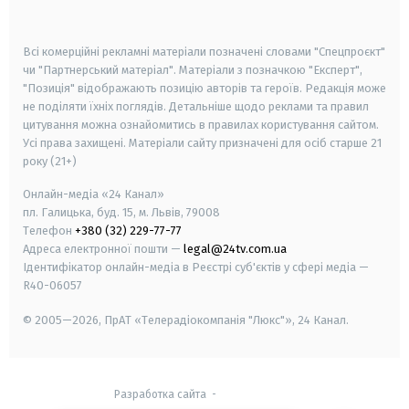
smart tv
samsung smart tv
Всі комерційні рекламні матеріали позначені словами "Спецпроєкт"
чи "Партнерський матеріал". Матеріали з позначкою "Експерт",
"Позиція" відображають позицію авторів та героїв. Редакція може
не поділяти їхніх поглядів. Детальніше щодо реклами та правил
цитування можна ознайомитись в правилах користування сайтом.
Усі права захищені.
Матеріали сайту призначені для осіб старше
21
року (21+)
Онлайн-медіа «24 Канал»
пл. Галицька, буд. 15, м. Львів, 79008
Телефон
+380 (32) 229-77-77
Адреса електронної пошти —
legal@24tv.com.ua
Ідентифікатор онлайн-медіа в Реєстрі суб'єктів у сфері медіа —
R40-06057
© 2005—2026,
ПрАТ «Телерадіокомпанія "Люкс"», 24 Канал.
Разработка сайта
-