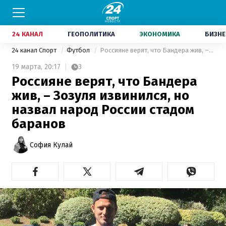
24 КАНАЛ
ГЕОПОЛИТИКА
ЭКОНОМИКА
БИЗНЕ
24 канал Спорт
Футбол
Россияне верят, что Бандера жив, – Зозуля извинился, но назвал народ России стадом баранов
19 марта,
20:17
3
Россияне верят, что Бандера
жив, – Зозуля извинился, но
назвал народ России стадом
баранов
София Кулай