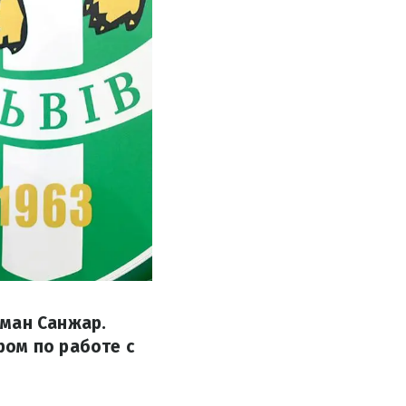
оман Санжар.
ром по работе с