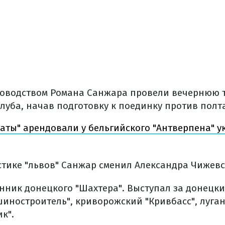
ководством Романа Санжара провели вечернюю 
луба, начав подготовку к поединку против полт
аты" арендовали у бельгийского "Антверпена" у
стике "львов" Санжар сменил Александра Чижевс
нник донецкого "Шахтера". Выступал за донецки
иностроитель", криворожский "Кривбасс", луган
к".