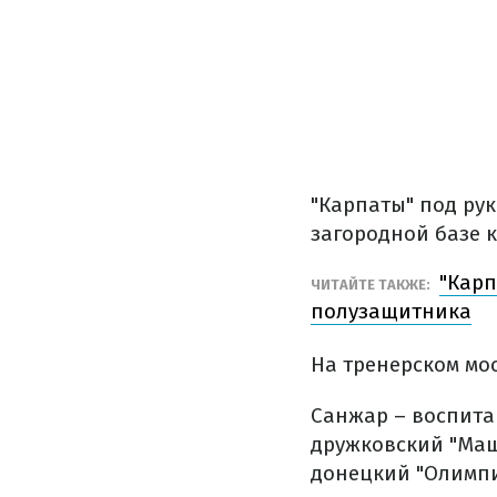
"Карпаты" под ру
загородной базе к
"Карп
ЧИТАЙТЕ ТАКЖЕ:
полузащитника
На тренерском мо
Санжар – воспита
дружковский "Маш
донецкий "Олимпи