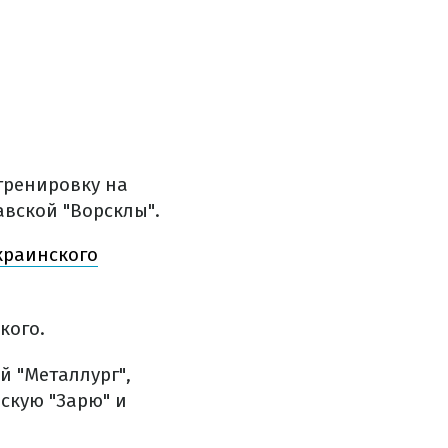
тренировку на
авской "Ворсклы".
краинского
кого.
й "Металлург",
скую "Зарю" и