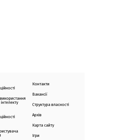
Контакти
ційності
Вакансії
 використання
 інтелекту
Структура власності
Архів
ційності
Карта сайту
ристувача
и
Ігри