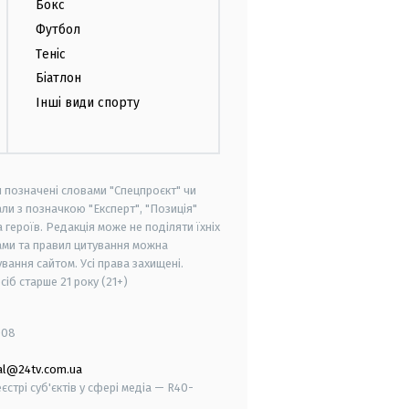
Бокс
Футбол
Теніс
Біатлон
Інші види спорту
и позначені словами "Спецпроєкт" чи
ли з позначкою "Експерт", "Позиція"
героїв. Редакція може не поділяти їхніх
ами та правил цитування можна
вання сайтом. Усі права захищені.
осіб старше
21 року (21+)
008
al@24tv.com.ua
стрі суб'єктів у сфері медіа — R40-