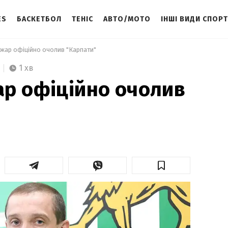
ES
БАСКЕТБОЛ
ТЕНІС
АВТО/МОТО
ІНШІ ВИДИ СПОР
жар офіційно очолив "Карпати" 
1 хв
р офіційно очолив