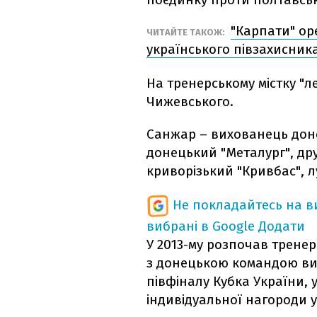
"Карпати" ор
ЧИТАЙТЕ ТАКОЖ:
українського півзахисник
На тренерському містку "
Чижевського.
Санжар – вихованець доне
донецький "Металург", др
криворізький "Кривбас", л
Не покладайтесь на ви
вибрані в Google
Додати
У 2013-му розпочав тренерс
з донецькою командою вигр
півфіналу Кубка України, у
індивідуальної нагороди у