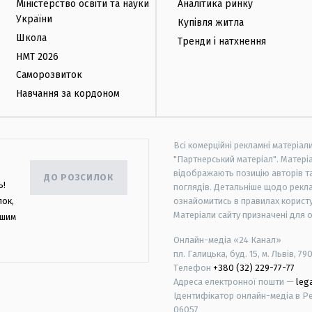
Міністерство освіти та науки
Аналітика ринку
України
Купівля житла
Школа
Тренди і натхнення
НМТ 2026
Саморозвиток
Навчання за кордоном
Всі комерційні рекламні матеріал
"Партнерський матеріал". Матеріа
відображають позицію авторів та 
ДО РОЗСИЛОК
ь!
поглядів. Детальніше щодо рекл
лок,
ознайомитись в правилах користу
Матеріали сайту призначені для 
ашим
Онлайн-медіа «24 Канал»
пл. Галицька, буд. 15, м. Львів, 79
Телефон
+380 (32) 229-77-77
Адреса електронної пошти —
leg
Ідентифікатор онлайн-медіа в Реє
06057