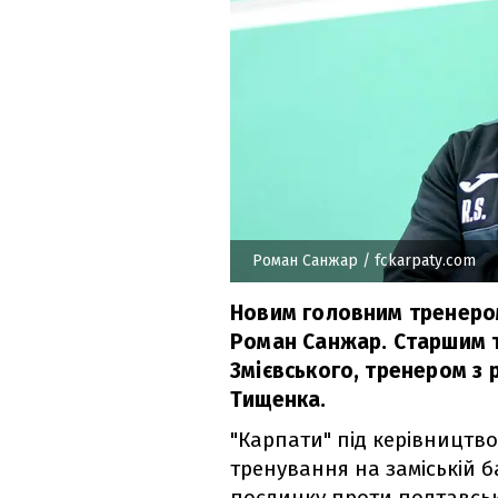
Роман Санжар
/ fckarpaty.com
Новим головним тренером
Роман Санжар. Старшим 
Змієвського, тренером з
Тищенка.
"Карпати" під керівництв
тренування на заміській б
поєдинку проти полтавськ