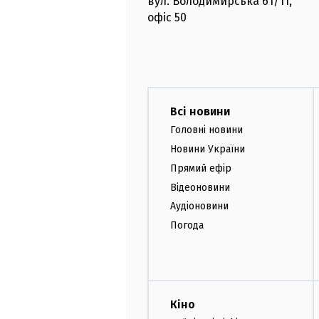
вул. Володимирська
61/11,
офіс
50
Всі новини
Головні новини
Новини України
Прямий ефір
Відеоновини
Аудіоновини
Погода
Кіно