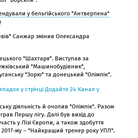
ендували у бельгійського "Антверпена"
а
левів" Санжар змінив Олександра
цького "Шахтаря". Виступав за
ужківський "Машинобудівник",
уганську "Зорю" та донецький "Олімпік".
падок у стрічці
Додайте 24 Канал у
ьку діяльність й очолив "Олімпік". Разом
ав Першу лігу. Далі був вихід до
часть у Лізі Європи, а також здобуття
 2017-му – "Найкращий тренер року УПЛ".