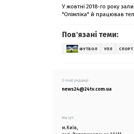
У жовтні 2018-го року за
"Олімпіка" й працював те
Повʼязані теми:
ФУТБОЛ
УПЛ
СПОРТ
E-mail редакції
news24@24tv.com.ua
Ми тут:
м.Київ
,