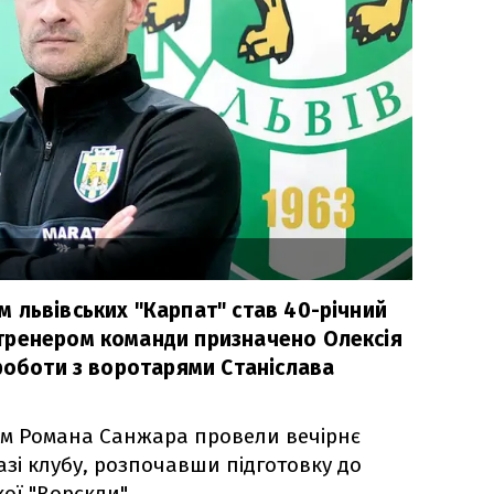
 львівських "Карпат" став 40-річний
тренером команди призначено Олексія
 роботи з воротарями Станіслава
ом Романа Санжара провели вечірнє
азі клубу, розпочавши підготовку до
ої "Ворскли".