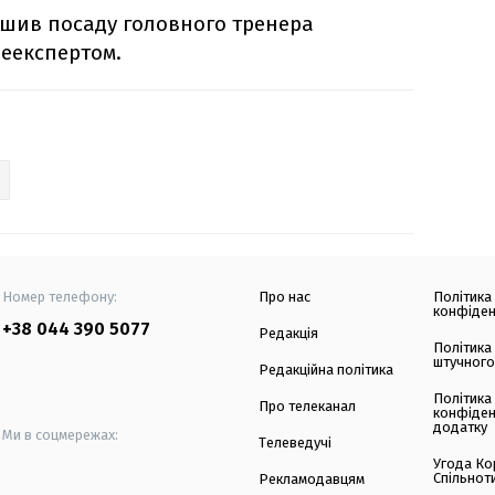
лишив посаду головного тренера
леекспертом.
Номер телефону:
Про нас
Політика
конфіден
+38 044 390 5077
Редакція
Політика
штучного
Редакційна політика
Політика
Про телеканал
конфіден
додатку
Ми в соцмережах:
Телеведучі
Угода Ко
Спільнот
Рекламодавцям