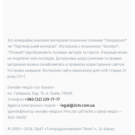
android
apple
smart tv
samsung smart tv
Всі комерційні рекламні матеріали позначені словами "Спецпроєкт"
чи "Партнерський матеріал". Матеріали з позначкою "Експерт",
"Позиція" відображають позицію авторів та героїв. Редакція може
не поділяти їхніх поглядів. Детальніше щодо реклами та правил
цитування можна ознайомитись в правилах користування сайтом.
Усі права захищені.
Матеріали сайту призначені для осіб старше
21
року (21+)
Онлайн-медіа «24 Канал»
пл. Галицька, буд. 15, м. Львів, 79008
Телефон
+380 (32) 229-77-77
Адреса електронної пошти —
legal@24tv.com.ua
Ідентифікатор онлайн-медіа в Реєстрі суб'єктів у сфері медіа —
R40-06057
© 2005—2026,
ПрАТ «Телерадіокомпанія "Люкс"», 24 Канал.