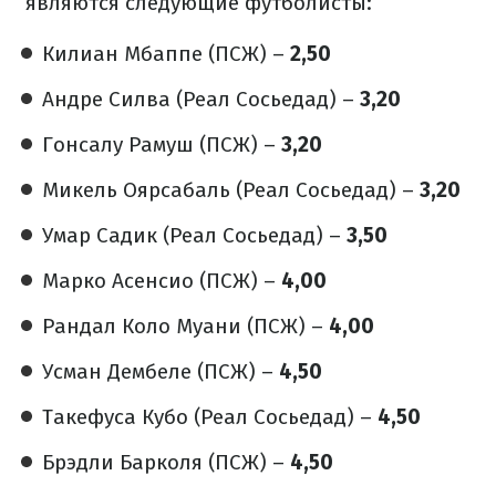
являются следующие футболисты:
Килиан Мбаппе (ПСЖ) –
2,50
Андре Силва (Реал Сосьедад) –
3,20
Гонсалу Рамуш (ПСЖ) –
3,20
Микель Оярсабаль (Реал Сосьедад) –
3,20
Умар Садик (Реал Сосьедад) –
3,50
Марко Асенсио (ПСЖ) –
4,00
Рандал Коло Муани (ПСЖ) –
4,00
Усман Дембеле (ПСЖ) –
4,50
Такефуса Кубо (Реал Сосьедад) –
4,50
Брэдли Барколя (ПСЖ) –
4,50