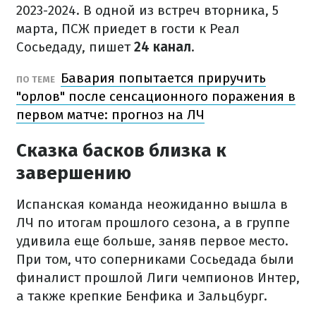
2023-2024. В одной из встреч вторника, 5
марта, ПСЖ приедет в гости к Реал
Сосьедаду, пишет
24 канал
.
Бавария попытается приручить
ПО ТЕМЕ
"орлов" после сенсационного поражения в
первом матче: прогноз на ЛЧ
Сказка басков близка к
завершению
Испанская команда неожиданно вышла в
ЛЧ по итогам прошлого сезона, а в группе
удивила еще больше, заняв первое место.
При том, что соперниками Сосьедада были
финалист прошлой Лиги чемпионов Интер,
а также крепкие Бенфика и Зальцбург.