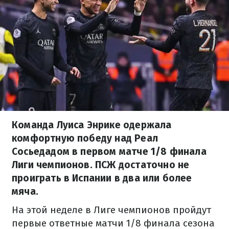
Команда Луиса Энрике одержала
комфортную победу над Реал
Сосьедадом в первом матче 1/8 финала
Лиги чемпионов. ПСЖ достаточно не
проиграть в Испании в два или более
мяча.
На этой неделе в Лиге чемпионов пройдут
первые ответные матчи 1/8 финала сезона