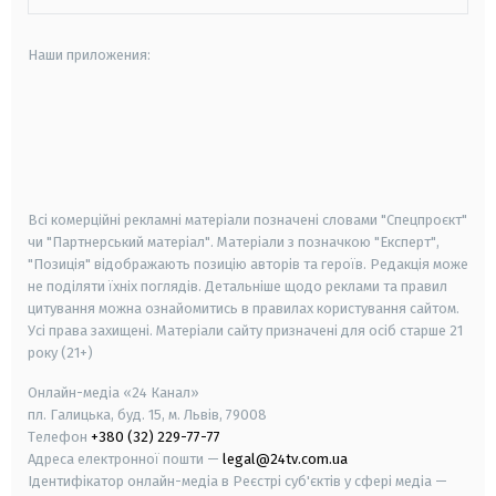
Наши приложения:
android
apple
smart tv
samsung smart tv
Всі комерційні рекламні матеріали позначені словами "Спецпроєкт"
чи "Партнерський матеріал". Матеріали з позначкою "Експерт",
"Позиція" відображають позицію авторів та героїв. Редакція може
не поділяти їхніх поглядів. Детальніше щодо реклами та правил
цитування можна ознайомитись в правилах користування сайтом.
Усі права захищені.
Матеріали сайту призначені для осіб старше
21
року (21+)
Онлайн-медіа «24 Канал»
пл. Галицька, буд. 15, м. Львів, 79008
Телефон
+380 (32) 229-77-77
Адреса електронної пошти —
legal@24tv.com.ua
Ідентифікатор онлайн-медіа в Реєстрі суб'єктів у сфері медіа —