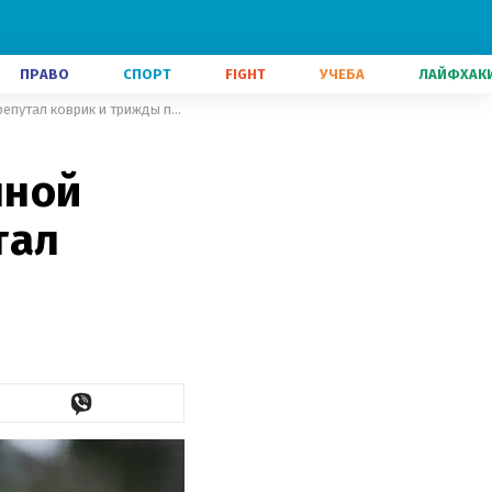
ПРАВО
СПОРТ
FIGHT
УЧЕБА
ЛАЙФХАК
Прима провалил начало смешанной эстафеты для Украины: перепутал коврик и трижды промахнулся
нной
тал