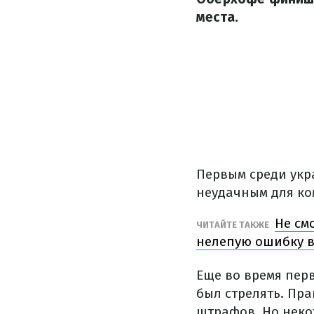
места.
Первым среди укр
неудачным для ко
Не см
ЧИТАЙТЕ ТАКЖЕ
нелепую ошибку в
Еще во время пер
был стрелять. Пр
штрафов. Но некот