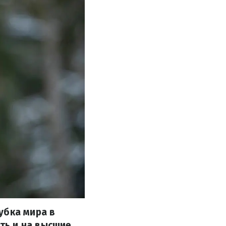
убка мира в
ть и на высшие