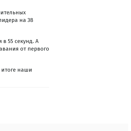
нительных
лидера на 38
в 55 секунд. А
авания от первого
В итоге наши