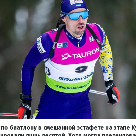
по биатлону в смешанной эстафете на этапе К
ровали лишь десятой. Хотя могла претендова