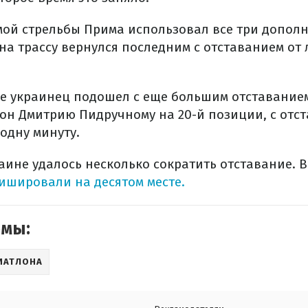
амой стрельбы Прима использовал все три допол
на трассу вернулся последним с отставанием от 
е украинец подошел с еще большим отставанием 
 он Дмитрию Пидручному на 20-й позиции, с отст
 одну минуту.
аине удалось несколько сократить отставание. 
шировали на десятом месте.
емы:
ИАТЛОНА