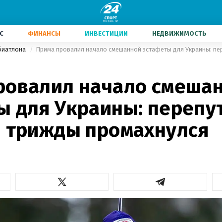
С
ФИНАНСЫ
ИНВЕСТИЦИИ
НЕДВИЖИМОСТЬ
биатлона
ровалил начало смеша
ы для Украины: перепу
и трижды промахнулся