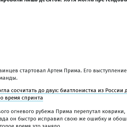
аинцев стартовал Артем Прима. Его выступлени
манды.
огла сосчитать до двух: биатлонистка из России 
о время спринта
вого огневого рубежа Прима перепутал коврики,
авда он быстро исправил свою же ошибку и обош
орое время это заняло.