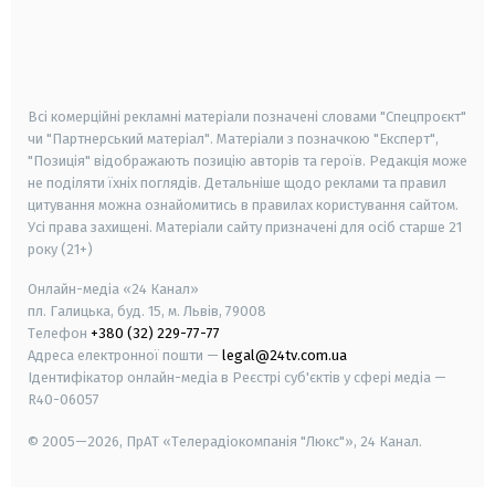
android
apple
smart tv
samsung smart tv
Всі комерційні рекламні матеріали позначені словами "Спецпроєкт"
чи "Партнерський матеріал". Матеріали з позначкою "Експерт",
"Позиція" відображають позицію авторів та героїв. Редакція може
не поділяти їхніх поглядів. Детальніше щодо реклами та правил
цитування можна ознайомитись в правилах користування сайтом.
Усі права захищені.
Матеріали сайту призначені для осіб старше
21
року (21+)
Онлайн-медіа «24 Канал»
пл. Галицька, буд. 15, м. Львів, 79008
Телефон
+380 (32) 229-77-77
Адреса електронної пошти —
legal@24tv.com.ua
Ідентифікатор онлайн-медіа в Реєстрі суб'єктів у сфері медіа —
R40-06057
© 2005—2026,
ПрАТ «Телерадіокомпанія "Люкс"», 24 Канал.