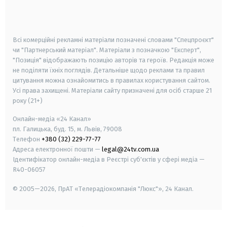
smart tv
samsung smart tv
Всі комерційні рекламні матеріали позначені словами "Спецпроєкт"
чи "Партнерський матеріал". Матеріали з позначкою "Експерт",
"Позиція" відображають позицію авторів та героїв. Редакція може
не поділяти їхніх поглядів. Детальніше щодо реклами та правил
цитування можна ознайомитись в правилах користування сайтом.
Усі права захищені.
Матеріали сайту призначені для осіб старше
21
року (21+)
Онлайн-медіа «24 Канал»
пл. Галицька, буд. 15, м. Львів, 79008
Телефон
+380 (32) 229-77-77
Адреса електронної пошти —
legal@24tv.com.ua
Ідентифікатор онлайн-медіа в Реєстрі суб'єктів у сфері медіа —
R40-06057
© 2005—2026,
ПрАТ «Телерадіокомпанія "Люкс"», 24 Канал.