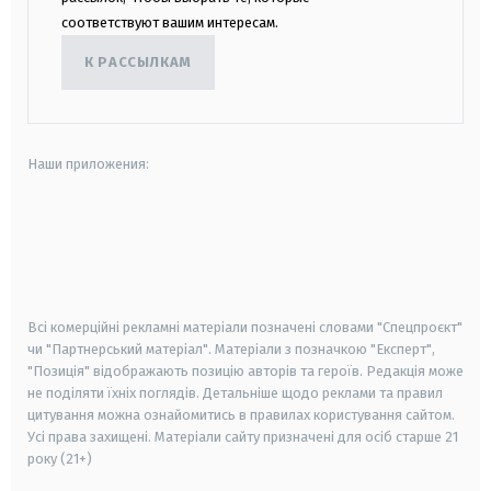
соответствуют вашим интересам.
К РАССЫЛКАМ
Наши приложения:
android
apple
smart tv
samsung smart tv
Всі комерційні рекламні матеріали позначені словами "Спецпроєкт"
чи "Партнерський матеріал". Матеріали з позначкою "Експерт",
"Позиція" відображають позицію авторів та героїв. Редакція може
не поділяти їхніх поглядів. Детальніше щодо реклами та правил
цитування можна ознайомитись в правилах користування сайтом.
Усі права захищені.
Матеріали сайту призначені для осіб старше
21
року (21+)