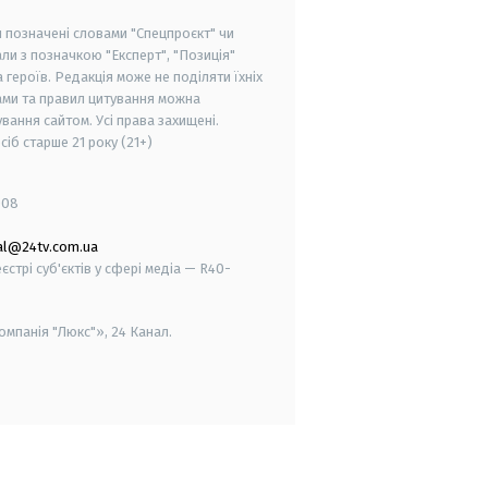
и позначені словами "Спецпроєкт" чи
ли з позначкою "Експерт", "Позиція"
героїв. Редакція може не поділяти їхніх
ами та правил цитування можна
вання сайтом. Усі права захищені.
осіб старше
21 року (21+)
008
al@24tv.com.ua
стрі суб'єктів у сфері медіа — R40-
мпанія "Люкс"», 24 Канал.
smart tv
samsung smart tv