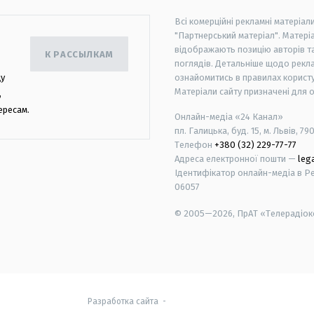
Всі комерційні рекламні матеріал
"Партнерський матеріал". Матеріа
відображають позицію авторів та 
К РАССЫЛКАМ
поглядів. Детальніше щодо рекл
цу
ознайомитись в правилах користу
Матеріали сайту призначені для 
,
ересам.
Онлайн-медіа «24 Канал»
пл. Галицька, буд. 15, м. Львів, 79
Телефон
+380 (32) 229-77-77
Адреса електронної пошти —
leg
Ідентифікатор онлайн-медіа в Реє
06057
© 2005—2026,
ПрАТ «Телерадіоко
android
apple
Разработка сайта
-