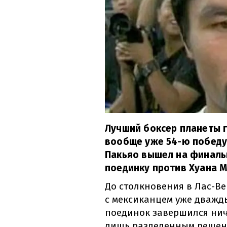
Лучший боксер планеты г
вообще уже 54-ю победу
Пакьяо вышел на финаль
поединку против Хуана М
До столкновения в Лас-Ве
с мексиканцем уже дважды
поединок завершился ничь
лишь разделенным решен