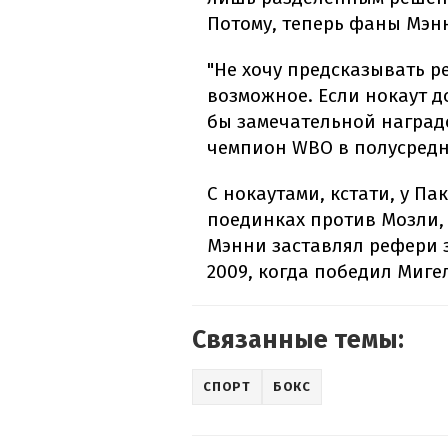
Потому, теперь фаны Мэнн
"Не хочу предсказывать ре
возможное. Если нокаут до
бы замечательной наградо
чемпион WBO в полусредн
С нокаутами, кстати, у Па
поединках против Мозли,
Мэнни заставлял рефери 
2009, когда победил Мигел
Связанные темы:
СПОРТ
БОКС