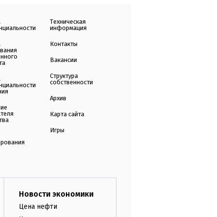
а
Техническая
нциальности
информация
а
Контакты
ования
енного
Вакансии
та
Структура
а
собственности
нциальности
ния
Архив
ние
ателя
Карта сайта
тва
Игры
ирования
Новости экономики
Цена нефти