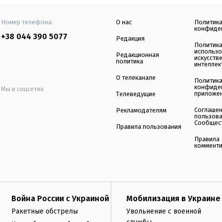
Номер телефона:
О нас
Политик
конфиде
+38 044 390 5077
Редакция
Политик
использ
Редакционная
искусств
политика
интеллек
О телеканале
Политик
конфиде
Мы в соцсетях:
приложе
Телеведущие
Соглаше
Рекламодателям
пользов
Сообщес
Правила пользования
Правила
коммент
Война России с Украиной
Мобилизация в Украине
Ракетные обстрелы
Увольнение с военной