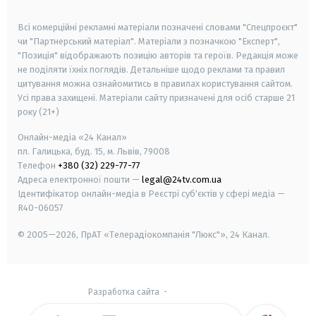
smart tv
samsung smart tv
Всі комерційні рекламні матеріали позначені словами "Спецпроєкт"
чи "Партнерський матеріал". Матеріали з позначкою "Експерт",
"Позиція" відображають позицію авторів та героїв. Редакція може
не поділяти їхніх поглядів. Детальніше щодо реклами та правил
цитування можна ознайомитись в правилах користування сайтом.
Усі права захищені.
Матеріали сайту призначені для осіб старше
21
року (21+)
Онлайн-медіа «24 Канал»
пл. Галицька, буд. 15, м. Львів, 79008
Телефон
+380 (32) 229-77-77
Адреса електронної пошти —
legal@24tv.com.ua
Ідентифікатор онлайн-медіа в Реєстрі суб'єктів у сфері медіа —
R40-06057
© 2005—2026,
ПрАТ «Телерадіокомпанія "Люкс"», 24 Канал.
Разработка сайта
-