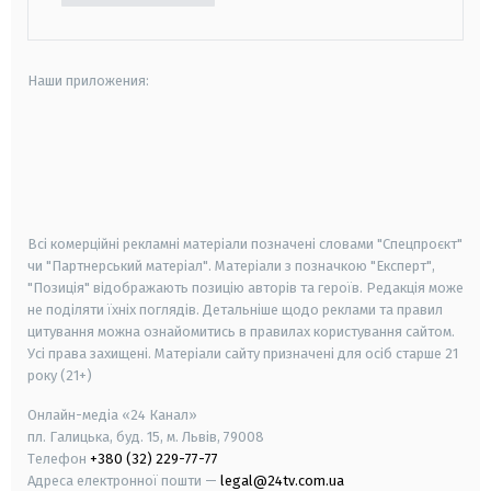
Наши приложения:
android
apple
smart tv
samsung smart tv
Всі комерційні рекламні матеріали позначені словами "Спецпроєкт"
чи "Партнерський матеріал". Матеріали з позначкою "Експерт",
"Позиція" відображають позицію авторів та героїв. Редакція може
не поділяти їхніх поглядів. Детальніше щодо реклами та правил
цитування можна ознайомитись в правилах користування сайтом.
Усі права захищені.
Матеріали сайту призначені для осіб старше
21
року (21+)
Онлайн-медіа «24 Канал»
пл. Галицька, буд. 15, м. Львів, 79008
Телефон
+380 (32) 229-77-77
Адреса електронної пошти —
legal@24tv.com.ua