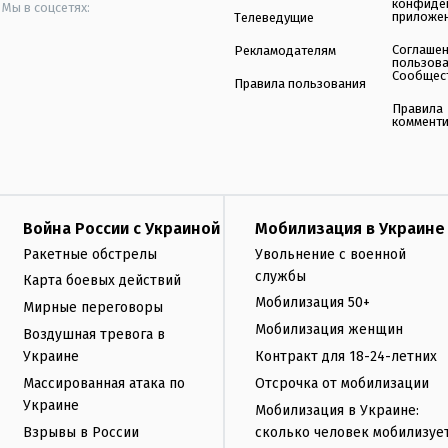
конфиде
Мы в соцсетях:
приложе
Телеведущие
Соглаше
Рекламодателям
пользов
Сообщес
Правила пользования
Правила
коммент
Война России с Украиной
Мобилизация в Украине
Ракетные обстрелы
Увольнение с военной
службы
Карта боевых действий
Мобилизация 50+
Мирные переговоры
Мобилизация женщин
Воздушная тревога в
Украине
Контракт для 18-24-летних
Массированная атака по
Отсрочка от мобилизации
Украине
Мобилизация в Украине:
Взрывы в России
сколько человек мобилизуе