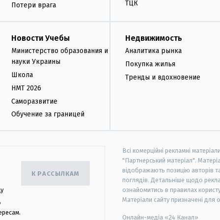
ТЦК
Потери врага
Новости Учебы
Недвижимость
Министерство образования и
Аналитика рынка
науки Украины
Покупка жилья
Школа
Тренды и вдохновение
НМТ 2026
Саморазвитие
Обучение за границей
Всі комерційні рекламні матеріал
"Партнерський матеріал". Матеріа
відображають позицію авторів та 
К РАССЫЛКАМ
поглядів. Детальніше щодо рекл
цу
ознайомитись в правилах користу
Матеріали сайту призначені для 
,
ересам.
Онлайн-медіа «24 Канал»