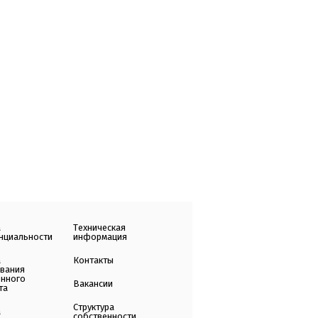
а
Техническая
нциальности
информация
а
Контакты
ования
енного
Вакансии
та
Структура
а
собственности