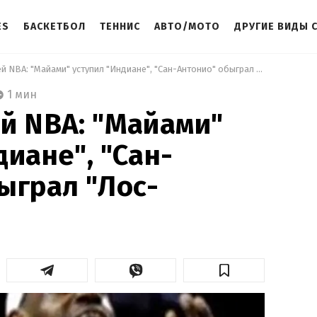
ES
БАСКЕТБОЛ
ТЕННИС
АВТО/МОТО
ДРУГИЕ ВИДЫ 
 Обзор матчей NBA: "Майами" уступил "Индиане", "Сан-Антонио" обыграл "Лос-Анджелес" 
1 мин
й NBA: "Майами"
диане", "Сан-
ыграл "Лос-