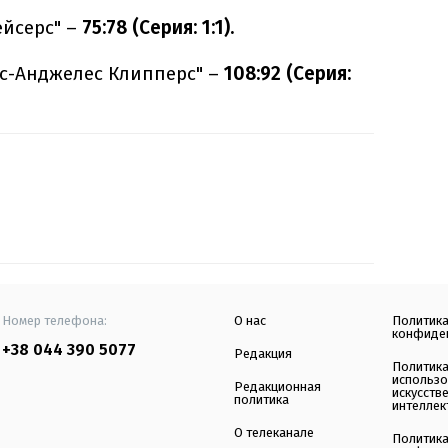
ейсерс" –
75:78 (Серия: 1:1).
ос-Анджелес Клипперс" –
108:92 (Серия:
Номер телефона:
О нас
Политик
конфиде
+38 044 390 5077
Редакция
Политик
использ
Редакционная
искусств
политика
интеллек
О телеканале
Политик