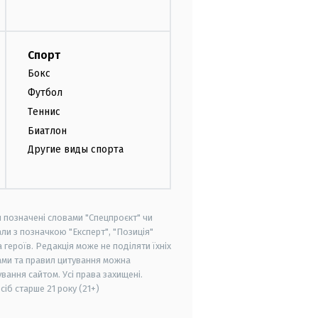
Спорт
Бокс
Футбол
Теннис
Биатлон
Другие виды спорта
и позначені словами "Спецпроєкт" чи
ли з позначкою "Експерт", "Позиція"
героїв. Редакція може не поділяти їхніх
ами та правил цитування можна
вання сайтом. Усі права захищені.
осіб старше
21 року (21+)