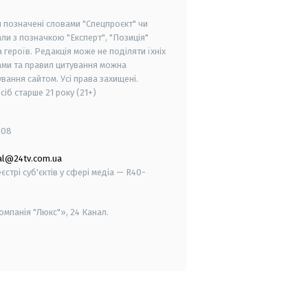
и позначені словами "Спецпроєкт" чи
ли з позначкою "Експерт", "Позиція"
героїв. Редакція може не поділяти їхніх
ами та правил цитування можна
вання сайтом. Усі права захищені.
осіб старше
21 року (21+)
008
al@24tv.com.ua
стрі суб'єктів у сфері медіа — R40-
мпанія "Люкс"», 24 Канал.
smart tv
samsung smart tv