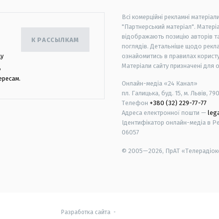
Всі комерційні рекламні матеріал
"Партнерський матеріал". Матеріа
відображають позицію авторів та 
К РАССЫЛКАМ
поглядів. Детальніше щодо рекл
цу
ознайомитись в правилах користу
Матеріали сайту призначені для 
,
ересам.
Онлайн-медіа «24 Канал»
пл. Галицька, буд. 15, м. Львів, 79
Телефон
+380 (32) 229-77-77
Адреса електронної пошти —
leg
Ідентифікатор онлайн-медіа в Реє
06057
© 2005—2026,
ПрАТ «Телерадіоко
android
apple
Разработка сайта
-