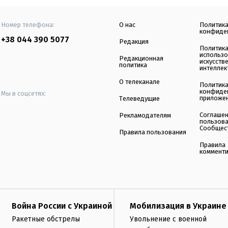
Номер телефона:
О нас
Политик
конфиде
+38 044 390 5077
Редакция
Политик
использ
Редакционная
искусств
политика
интеллек
О телеканале
Политик
конфиде
Мы в соцсетях:
приложе
Телеведущие
Соглаше
Рекламодателям
пользов
Сообщес
Правила пользования
Правила
коммент
Война России с Украиной
Мобилизация в Украине
Ракетные обстрелы
Увольнение с военной