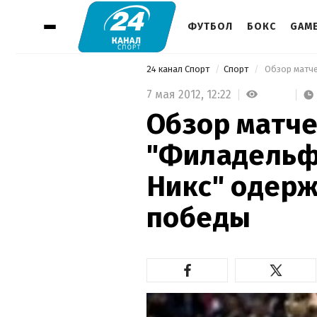
ФУТБОЛ
БОКС
GAM
24 канал Спорт
Спорт
7 мая 2012,
12:22
Обзор матче
"Филадельф
Никс" одер
победы