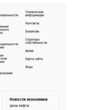
а
Техническая
нциальности
информация
а
Контакты
ования
енного
Вакансии
та
Структура
а
собственности
нциальности
ния
Архив
ние
ателя
Карта сайта
тва
Игры
ирования
Новости экономики
Цена нефти