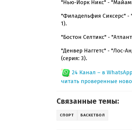
"Нью-Йорк Никс" - "Майами Х
"Филадельфия Сиксерс" - "Ч
1).
"Бостон Селтикс" - "Атланта 
"Денвер Наггетс" - "Лос-Ан
(серия: 3).
24 Канал – в WhatsAp
читать проверенные ново
Связанные темы:
СПОРТ
БАСКЕТБОЛ