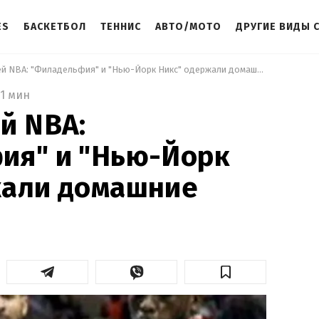
ES
БАСКЕТБОЛ
ТЕННИС
АВТО/МОТО
ДРУГИЕ ВИДЫ 
 Обзор матчей NBA: "Филадельфия" и "Нью-Йорк Никс" одержали домашние победы 
1 мин
й NBA:
ия" и "Нью-Йорк
жали домашние