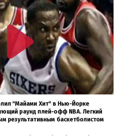
олил "Майами Хит" в Нью-Йорке
ующий раунд плей-офф NBA. Легкий
мым результативным баскетболистом