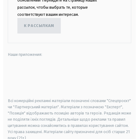
обновлений! Перейдите на страницу наших
рассылок, чтобы выбрать те, которые
соответствуют вашим интересам.
К РАССЫЛКАМ
Наши приложения:
android
apple
smart tv
samsung smart tv
Всі комерційні рекламні матеріали позначені словами "Спецпроєкт"
чи "Партнерський матеріал". Матеріали з позначкою "Експерт",
"Позиція" відображають позицію авторів та героїв. Редакція може
не поділяти їхніх поглядів. Детальніше щодо реклами та правил
цитування можна ознайомитись в правилах користування сайтом.
Усі права захищені.
Матеріали сайту призначені для осіб старше
21
року (21+)