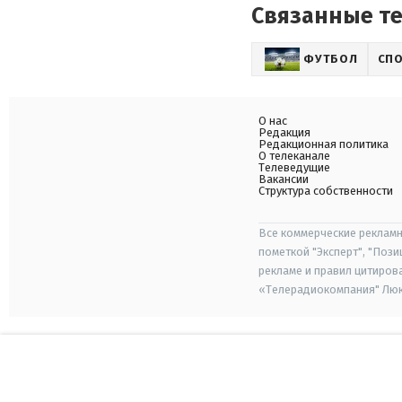
Связанные т
ФУТБОЛ
СП
О нас
Редакция
Редакционная политика
О телеканале
Телеведущие
Вакансии
Структура собственности
Все коммерческие рекламн
пометкой "Эксперт", "Поз
рекламе и правил цитиров
«Телерадиокомпания" Люкс