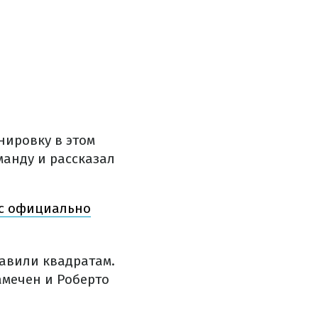
нировку в этом
манду и рассказал
ас официально
тавили квадратам.
амечен и Роберто